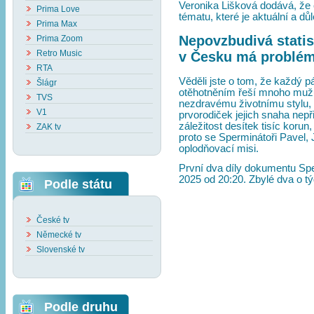
Veronika Lišková dodává, že
Prima Love
tématu, které je aktuální a důl
Prima Max
Nepovzbudivá statis
Prima Zoom
Retro Music
v Česku má problém
RTA
Věděli jste o tom, že každý 
Šlágr
otěhotněním řeší mnoho mužů a 
TVS
nezdravému životnímu stylu,
V1
prvorodiček jejich snaha nepř
záležitost desítek tisíc korun
ZAK tv
proto se Sperminátoři Pavel, J
oplodňovací misi.
První dva díly dokumentu Spe
2025 od 20:20. Zbylé dva o tý
Podle státu
České tv
Německé tv
Slovenské tv
Podle druhu