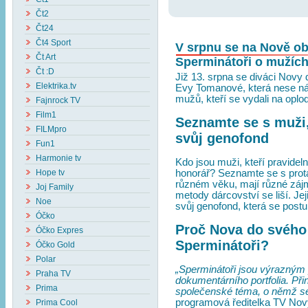
Čt2
Čt24
Čt4 Sport
V srpnu se na Nově ob
Čt Art
Sperminátoři o mužích,
Čt :D
Již 13. srpna se diváci Novy 
Elektrika.tv
Evy Tomanové, která nese ná
mužů, kteří se vydali na oplo
Fajnrock TV
Film1
Seznamte se s muži,
FILMpro
svůj genofond
Fun1
Harmonie tv
Kdo jsou muži, kteří pravidel
honorář? Seznamte se s prota
Hope tv
různém věku, mají různé zájmy
Joj Family
metody dárcovství se liší. Je
Noe
svůj genofond, která se postu
Óčko
Proč Nova do svého 
Óčko Expres
Sperminátoři?
Óčko Gold
Polar
„Sperminátoři jsou výrazným
Praha TV
dokumentárního portfolia. Přiná
Prima
společenské téma, o němž se 
programová ředitelka TV Novy
Prima Cool