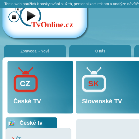
Tento web používá k poskytování služeb, personalizaci reklam a analýze návště
TvOnline.cz
Zpravodaj - Nové
O nás
CZ
SK
České TV
Slovenské TV
České tv
Čt1