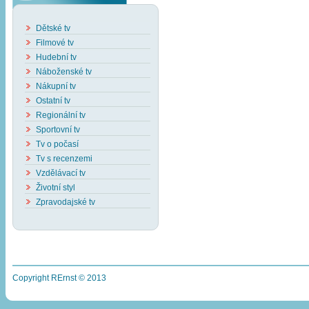
Dětské tv
Filmové tv
Hudební tv
Náboženské tv
Nákupní tv
Ostatní tv
Regionální tv
Sportovní tv
Tv o počasí
Tv s recenzemi
Vzdělávací tv
Životní styl
Zpravodajské tv
Copyright RErnst © 2013