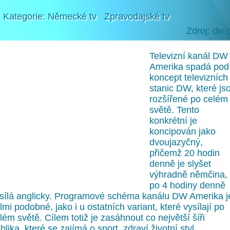
Kategorie:
Německé tv
Zpravodajské tv
Zdroj: dw.
Televizní kanál DW
Amerika spadá pod
koncept televizních
stanic DW, které js
rozšířené po celém
světě. Tento
konkrétní je
koncipován jako
dvoujazyčný,
přičemž 20 hodin
denně je slyšet
výhradně němčina,
po 4 hodiny denně
sílá anglicky. Programové schéma kanálu DW Amerika j
lmi podobné, jako i u ostatních variant, které vysílají po
lém světě. Cílem totiž je zasáhnout co největší šíři
blika, které se zajímá o sport, zdraví životní styl,