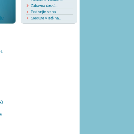
Zábavná česká..
Podívejte se na..
de
Sledujte v létě na..
ou
 a
e