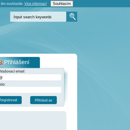
Souhlasím
tím souhlasíte.
Více informací­
Přihlášení
ihlašovací email:
slo:
Registrovat