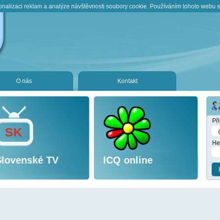
onalizaci reklam a analýze návštěvnosti soubory cookie. Používáním tohoto webu s 
O nás
Kontakt
Př
SK
He
Slovenské TV
ICQ online