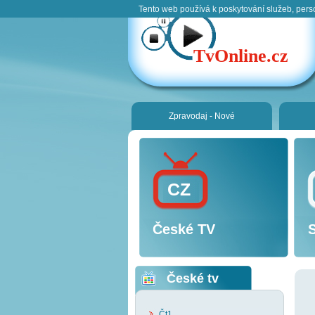
Tento web používá k poskytování služeb, pers
TvOnline.cz
Zpravodaj - Nové
CZ
České TV
České tv
Čt1