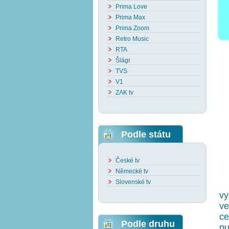
Prima Love
Prima Max
Prima Zoom
Retro Music
RTA
Šlágr
TVS
V1
ZAK tv
Podle státu
České tv
Německé tv
Slovenské tv
vy
ve
ce
Podle druhu
pu