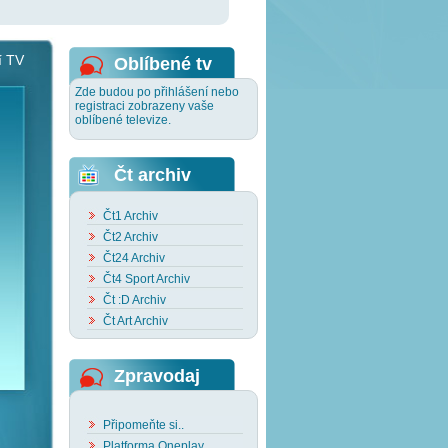
í TV
Oblíbené tv
Zde budou po přihlášení nebo
registraci zobrazeny vaše
oblíbené televize.
Čt archiv
Čt1 Archiv
Čt2 Archiv
Čt24 Archiv
Čt4 Sport Archiv
Čt :D Archiv
Čt Art Archiv
Zpravodaj
Připomeňte si..
Platforma Oneplay..