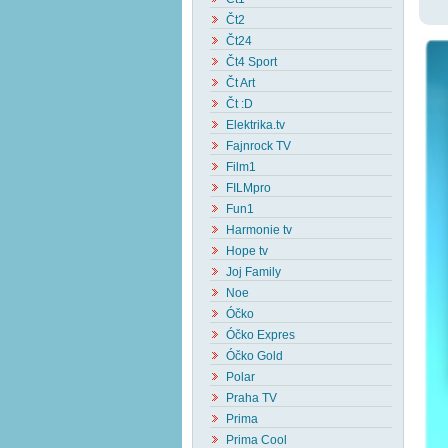
Čt2
Čt24
Čt4 Sport
Čt Art
Čt :D
Elektrika.tv
Fajnrock TV
Film1
FILMpro
Fun1
Harmonie tv
Hope tv
Joj Family
Noe
Óčko
Óčko Expres
Óčko Gold
Polar
Praha TV
Prima
Prima Cool