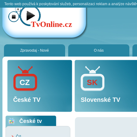
Tento web používá k poskytování služeb, personalizaci reklam a analýze návště
TvOnline.cz
Zpravodaj - Nové
O nás
CZ
SK
České TV
Slovenské TV
České tv
Čt1