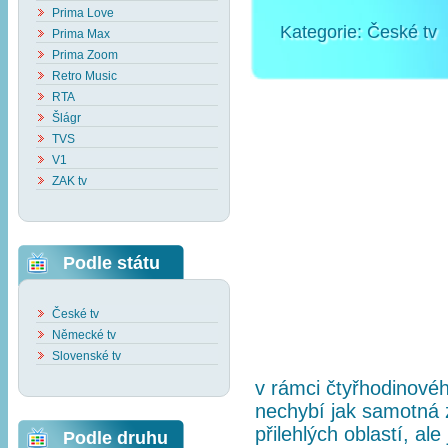
Prima Love
Kategorie:
České tv
Prima Max
Prima Zoom
Retro Music
RTA
Šlágr
TVS
V1
ZAK tv
Podle státu
České tv
Německé tv
Slovenské tv
v rámci čtyřhodinové
nechybí jak samotná 
přilehlých oblastí, al
Podle druhu