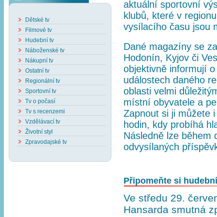
aktuální sportovní v
klubů, které v regionu
Dětské tv
vysílacího času jsou 
Filmové tv
Hudební tv
Dané magazíny se za
Náboženské tv
Hodonín, Kyjov či Ves
Nákupní tv
objektivně informují 
Ostatní tv
událostech daného reg
Regionální tv
oblasti velmi důleži
Sportovní tv
místní obyvatele a per
Tv o počasí
Tv s recenzemi
Zapnout si ji můžete i
Vzdělávací tv
hodin, kdy probíhá hl
Životní styl
Následně lze během d
Zpravodajské tv
odvysílaných příspěv
Připomeňte si hudební
Ve středu 29. červ
Hansarda smutná zpr