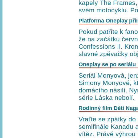
kapely The Frames,
svém motocyklu. Po
Platforma Oneplay při
Pokud patříte k fa
že na začátku červ
Confessions II. Kro
slavné zpěvačky obj
Oneplay se po seriálu
Seriál Monyová, jenž
Simony Monyové, kt
domácího násilí. Ny
série Láska nebolí
Rodinný film Děti Naga
Vraťte se zpátky do
semifinále Kanadu a
vítěz. Právě výhrou