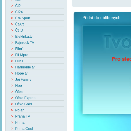
Čt2
Čt24
Přidat do oblíbených
Čt4 Sport
Čt Art
Čt :D
Elektrika.tv
Fajnrock TV
Film1
FILMpro
Fun1
Harmonie tv
Hope tv
Joj Family
Noe
Óčko
Óčko Expres
Óčko Gold
Polar
Praha TV
Prima
Prima Cool