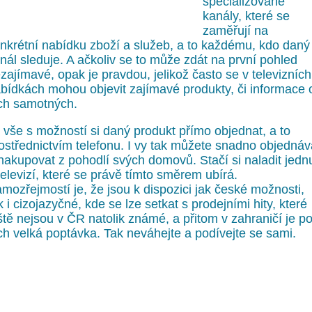
specializované
kanály, které se
zaměřují na
nkrétní nabídku zboží a služeb, a to každému, kdo daný
nál sleduje. A ačkoliv se to může zdát na první pohled
zajímavé, opak je pravdou, jelikož často se v televizních
bídkách mohou objevit zajímavé produkty, či informace 
ch samotných.
 vše s možností si daný produkt přímo objednat, a to
ostřednictvím telefonu. I vy tak můžete snadno objednáv
nakupovat z pohodlí svých domovů. Stačí si naladit jedn
televizí, které se právě tímto směrem ubírá.
mozřejmostí je, že jsou k dispozici jak české možnosti,
k i cizojazyčné, kde se lze setkat s prodejními hity, které
ště nejsou v ČR natolik známé, a přitom v zahraničí je p
ch velká poptávka. Tak neváhejte a podívejte se sami.