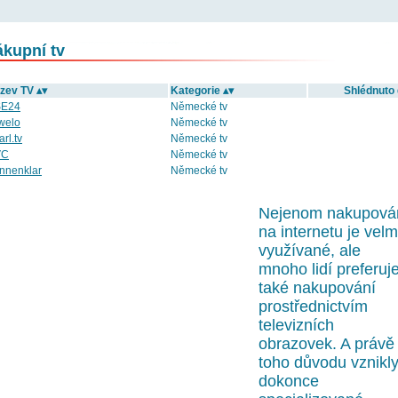
kupní tv
zev TV ▴▾
Kategorie ▴▾
Shlédnuto
E24
Německé tv
welo
Německé tv
rl.tv
Německé tv
VC
Německé tv
nnenklar
Německé tv
Nejenom nakupová
na internetu je velm
využívané, ale
mnoho lidí preferuj
také nakupování
prostřednictvím
televizních
obrazovek. A právě
toho důvodu vznikl
dokonce