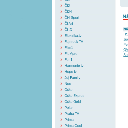
Čt2
Čt24
Ná
Čt4 Sport
Čt Art
Ná
Čt :D
HS
Elektrika.tv
Ju
Fajnrock TV
Pea
Film1
Q
FILMpro
So
Fun1
Harmonie tv
Hope tv
Joj Family
Noe
Óčko
Óčko Expres
Óčko Gold
Polar
Praha TV
Prima
Prima Cool