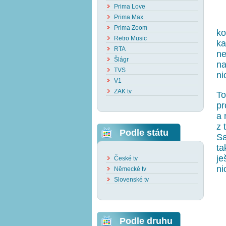
Prima Love
Prima Max
Prima Zoom
ko
Retro Music
ka
RTA
ne
Šlágr
na
TVS
ni
V1
ZAK tv
To
pr
a 
z 
Podle státu
Sa
ta
je
České tv
ni
Německé tv
Slovenské tv
Podle druhu