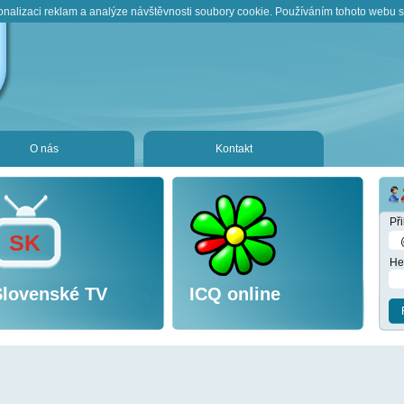
onalizaci reklam a analýze návštěvnosti soubory cookie. Používáním tohoto webu s 
O nás
Kontakt
Př
SK
He
Slovenské TV
ICQ online