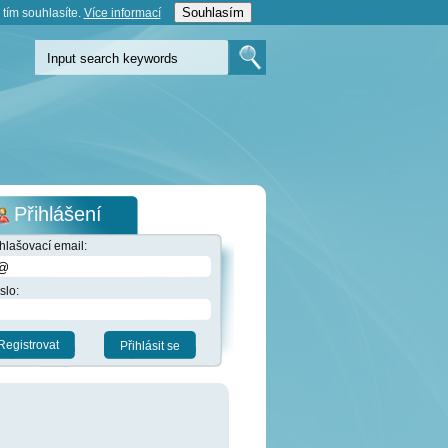
Souhlasím
tím souhlasíte.
Více informací­
Přihlášení
ihlašovací email:
slo:
Registrovat