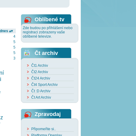
Oblíbené tv
Zde budou po přihlášení nebo
 dnes ▴▾
registraci zobrazeny vaše
oblíbené televize.
4
5
5
Čt archiv
5
3
Čt1 Archiv
Čt2 Archiv
ní
Čt24 Archiv
i
Čt4 Sport Archiv
Čt :D Archiv
e
Čt Art Archiv
Zpravodaj
 z
y
Připomeňte si..
Platforma Oneplay..