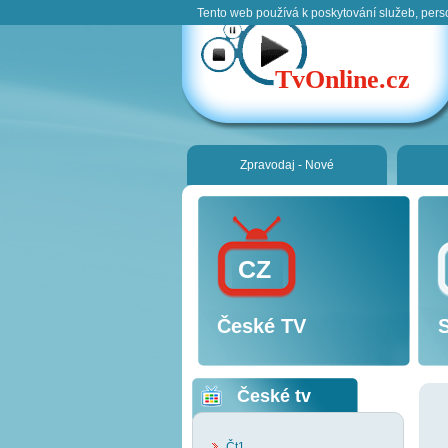
Tento web používá k poskytování služeb, pers
TvOnline.cz
Zpravodaj - Nové
CZ
České TV
České tv
Čt1