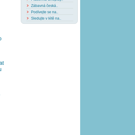
Zábavná česká..
Podívejte se na..
Sledujte v létě na..
o
at
u
o