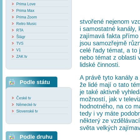
Prima Love
Prima Max
Prima Zoom
stvořené nejenom vzd
Retro Music
i samostatné kanály, 
RTA
zajímavá fakta přímo s
Šlágr
jsou samozřejmě různ
TVS
celé řady témat, a to j
V1
nebo témat z oblasti 
ZAK tv
lidské činnosti.
A právě tyto kanály a 
Podle státu
že lidé mají o tato t
je také aktivně vyhle
možností, jak v televi
České tv
Německé tv
hodnotného, na co má
Slovenské tv
tedy i vy máte podobn
některý ze vzdělávací
světa velkých zajímavo
Podle druhu