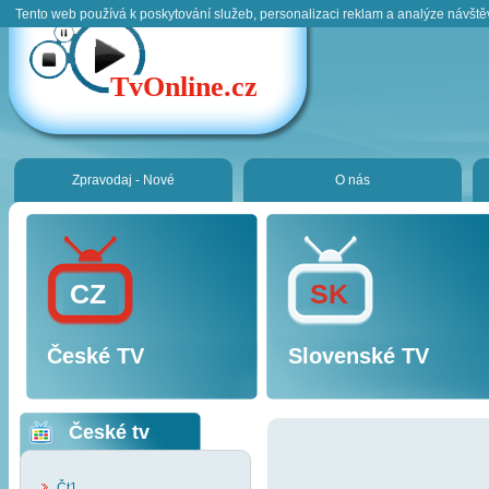
Tento web používá k poskytování služeb, personalizaci reklam a analýze návště
TvOnline.cz
Zpravodaj - Nové
O nás
CZ
SK
České TV
Slovenské TV
České tv
Čt1