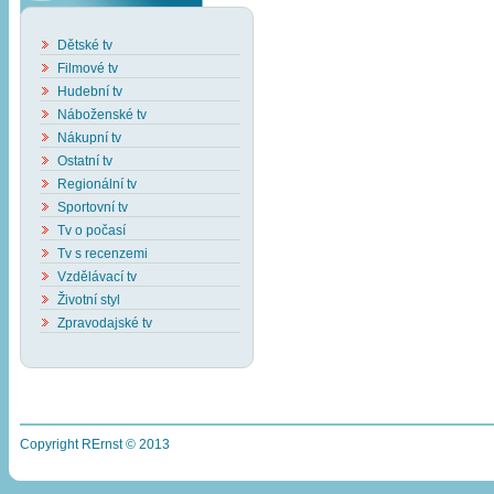
Dětské tv
Filmové tv
Hudební tv
Náboženské tv
Nákupní tv
Ostatní tv
Regionální tv
Sportovní tv
Tv o počasí
Tv s recenzemi
Vzdělávací tv
Životní styl
Zpravodajské tv
Copyright RErnst © 2013