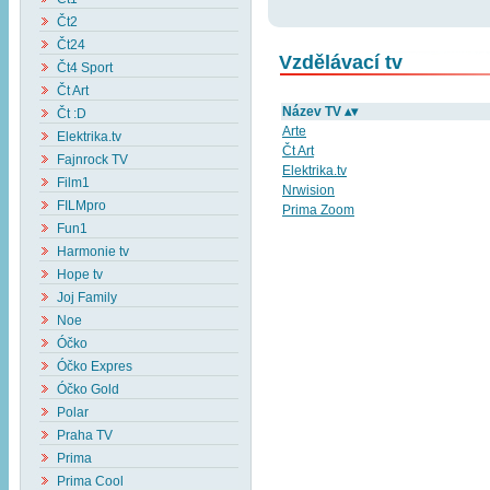
Čt2
Čt24
Vzdělávací tv
Čt4 Sport
Čt Art
Název TV ▴▾
Čt :D
Arte
Elektrika.tv
Čt Art
Fajnrock TV
Elektrika.tv
Film1
Nrwision
FILMpro
Prima Zoom
Fun1
Harmonie tv
Hope tv
Joj Family
Noe
Óčko
Óčko Expres
Óčko Gold
Polar
Praha TV
Prima
Prima Cool