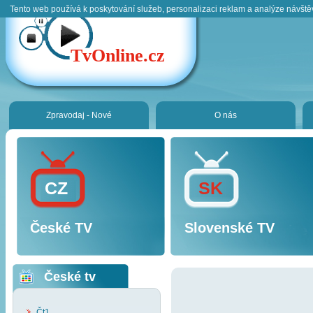
Tento web používá k poskytování služeb, personalizaci reklam a analýze návště
TvOnline.cz
Zpravodaj - Nové
O nás
CZ
SK
České TV
Slovenské TV
České tv
Čt1