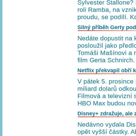
Sylvester Stallone?
roli Ramba, na vzni
proudu, se podílí.
Silný příběh Gerty pod
Nedáte dopustit na 
posloužil jako předl
Tomáši Mašínovi a n
film Gerta Schnirch
Netflix překvapil obří 
V pátek 5. prosince 
miliard dolarů odko
Filmová a televizní
HBO Max budou nov
Disney+ zdražuje, ale z
Nedávno vydala Dis
opět vyšší částky. A