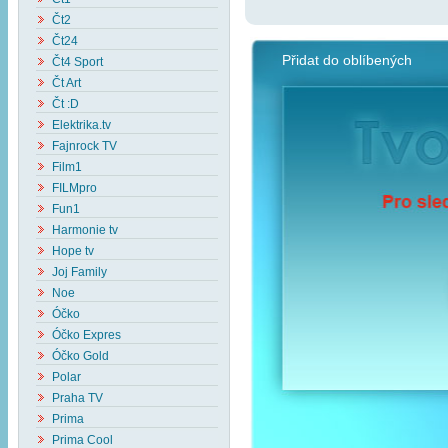
Čt2
Čt24
Přidat do oblíbených
Čt4 Sport
Čt Art
Čt :D
Elektrika.tv
Fajnrock TV
Film1
FILMpro
Fun1
Harmonie tv
Hope tv
Joj Family
Noe
Óčko
Óčko Expres
Óčko Gold
Polar
Praha TV
Prima
Prima Cool