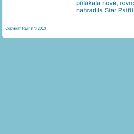
přilákala nové, rovn
nahradila Star Patří
Copyright RErnst © 2013