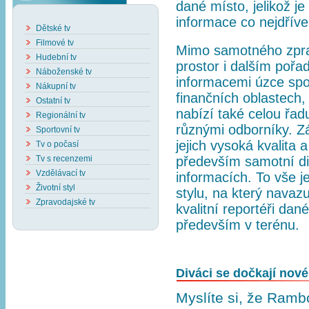
dané místo, jelikož je
informace co nejdříve
Dětské tv
Filmové tv
Mimo samotného zprav
Hudební tv
prostor i dalším pořa
Náboženské tv
informacemi úzce spoj
Nákupní tv
finančních oblastech,
Ostatní tv
nabízí také celou řa
Regionální tv
různými odborníky. Z
Sportovní tv
jejich vysoká kvalita a
Tv o počasí
Tv s recenzemi
především samotní div
Vzdělávací tv
informacích. To vše 
Životní styl
stylu, na který navaz
Zpravodajské tv
kvalitní reportéři dané
především v terénu.
Diváci se dočkají nov
Myslíte si, že Ramb