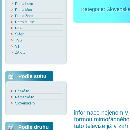
Prima Love
Kategorie:
Slovenské
Prima Max
Prima Zoom
Retro Music
RTA
Šlágr
TVS
V1
ZAK tv
Podle státu
České tv
Německé tv
Slovenské tv
informace nejenom v p
formou mimořádného z
tato televize již v zá
Podle druhu